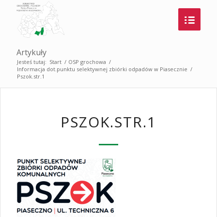
Artykuły
Jesteś tutaj:
Start
/
OSP grochowa
/
Informacja dot.punktu selektywnej zbiórki odpadów w Piasecznie
/
Pszok.str.1
PSZOK.STR.1