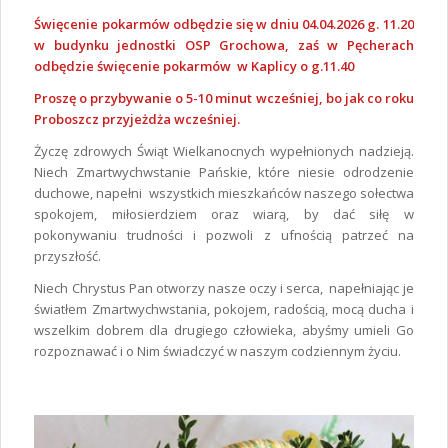
Święcenie pokarmów odbędzie się w dniu 04.04.2026 g. 11.20
w budynku jednostki OSP Grochowa, zaś w Pęcherach
odbędzie święcenie pokarmów w Kaplicy o g.11.40
Proszę o przybywanie o 5-10 minut wcześniej, bo jak co roku
Proboszcz przyjeżdża wcześniej.
Życzę zdrowych Świąt Wielkanocnych wypełnionych nadzieją.
Niech Zmartwychwstanie Pańskie, które niesie odrodzenie
duchowe, napełni wszystkich mieszkańców naszego sołectwa
spokojem, miłosierdziem oraz wiarą, by dać siłę w
pokonywaniu trudności i pozwoli z ufnością patrzeć na
przyszłość.
Niech Chrystus Pan otworzy nasze oczy i serca, napełniając je
światłem Zmartwychwstania, pokojem, radością, mocą ducha i
wszelkim dobrem dla drugiego człowieka, abyśmy umieli Go
rozpoznawać i o Nim świadczyć w naszym codziennym życiu.