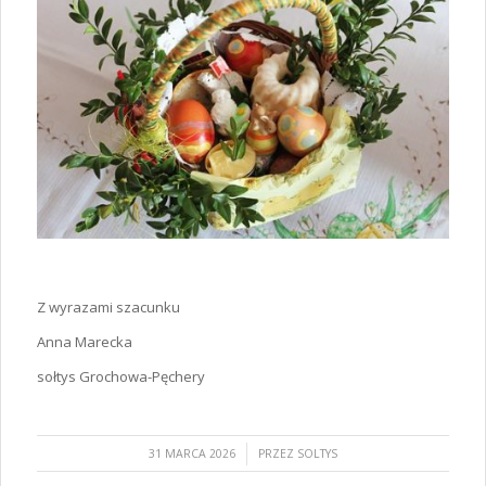
Z wyrazami szacunku
Anna Marecka
sołtys Grochowa-Pęchery
/
31 MARCA 2026
PRZEZ
SOLTYS