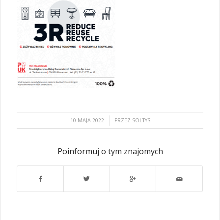
/
10 MAJA 2022
PRZEZ
SOLTYS
Poinformuj o tym znajomych