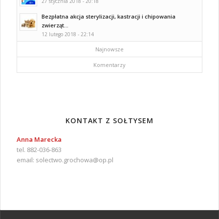
27 stycznia 2018 - 20:18
Bezpłatna akcja sterylizacji, kastracji i chipowania
zwierząt...
12 lutego 2018 - 22:14
Najnowsze
Komentarzy
KONTAKT Z SOŁTYSEM
Anna Marecka
tel. 882-036-863
email:
solectwo.grochowa@op.pl