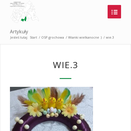
Artykuły
Jesteś tutaj:
Start
/
OSP grochowa
/
Wianki wielkanocne :)
/
wie.3
WIE.3