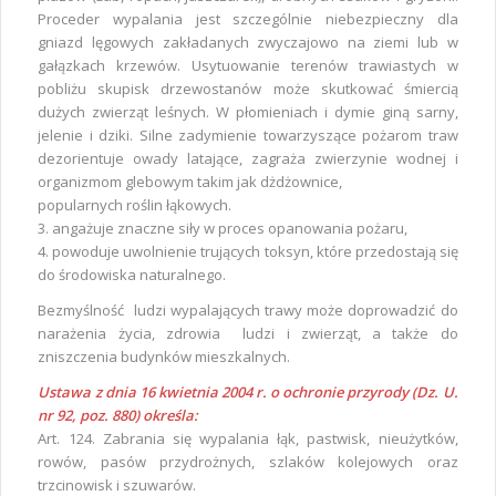
Proceder wypalania jest szczególnie niebezpieczny dla
gniazd lęgowych zakładanych zwyczajowo na ziemi lub w
gałązkach krzewów. Usytuowanie terenów trawiastych w
pobliżu skupisk drzewostanów może skutkować śmiercią
dużych zwierząt leśnych. W płomieniach i dymie giną sarny,
jelenie i dziki. Silne zadymienie towarzyszące pożarom traw
dezorientuje owady latające, zagraża zwierzynie wodnej i
organizmom glebowym takim jak dżdżownice,
popularnych roślin łąkowych.
3. angażuje znaczne siły w proces opanowania pożaru,
4. powoduje uwolnienie trujących toksyn, które przedostają się
do środowiska naturalnego.
Bezmyślność ludzi wypalających trawy może doprowadzić do
narażenia życia, zdrowia ludzi i zwierząt, a także do
zniszczenia budynków mieszkalnych.
Ustawa z dnia 16 kwietnia 2004 r. o ochronie przyrody (Dz. U.
nr 92, poz. 880) określa:
Art. 124. Zabrania się wypalania łąk, pastwisk, nieużytków,
rowów, pasów przydrożnych, szlaków kolejowych oraz
trzcinowisk i szuwarów.