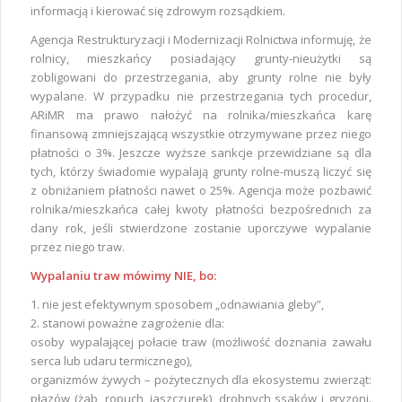
informacją i kierować się zdrowym rozsądkiem.
Agencja Restrukturyzacji i Modernizacji Rolnictwa informuję, że
rolnicy, mieszkańcy posiadający grunty-nieużytki są
zobligowani do przestrzegania, aby grunty rolne nie były
wypalane. W przypadku nie przestrzegania tych procedur,
ARiMR ma prawo nałożyć na rolnika/mieszkańca karę
finansową zmniejszającą wszystkie otrzymywane przez niego
płatności o 3%. Jeszcze wyższe sankcje przewidziane są dla
tych, którzy świadomie wypalają grunty rolne-muszą liczyć się
z obniżaniem płatności nawet o 25%. Agencja może pozbawić
rolnika/mieszkańca całej kwoty płatności bezpośrednich za
dany rok, jeśli stwierdzone zostanie uporczywe wypalanie
przez niego traw.
Wypalaniu traw mówimy NIE, bo:
1. nie jest efektywnym sposobem „odnawiania gleby”,
2. stanowi poważne zagrożenie dla:
osoby wypalającej połacie traw (możliwość doznania zawału
serca lub udaru termicznego),
organizmów żywych – pożytecznych dla ekosystemu zwierząt:
płazów (żab, ropuch, jaszczurek), drobnych ssaków i gryzoni.