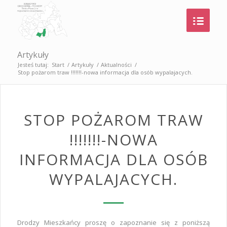
Artykuły
Jesteś tutaj:
Start
/
Artykuły
/
Aktualności
/
Stop pożarom traw !!!!!!!-nowa informacja dla osób wypalajacych.
STOP POŻAROM TRAW
!!!!!!!-NOWA
INFORMACJA DLA OSÓB
WYPALAJACYCH.
Drodzy Mieszkańcy proszę o zapoznanie się z poniższą