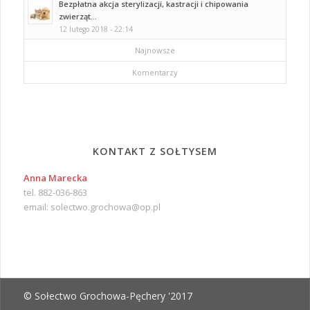
Bezpłatna akcja sterylizacji, kastracji i chipowania
zwierząt...
12 lutego 2018 - 22:14
Najnowsze
Komentarzy
KONTAKT Z SOŁTYSEM
Anna Marecka
tel. 882-036-863
email:
solectwo.grochowa@op.pl
© Sołectwo Grochowa-Pęchery '2017